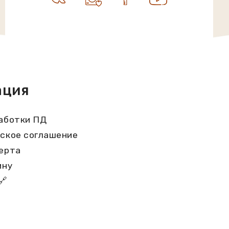
ация
аботки ПД
ское соглашение
ерта
ину
🔗