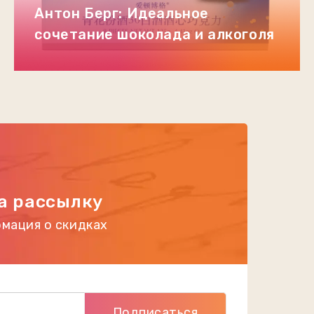
Антон Берг: Идеальное
сочетание шоколада и алкоголя
а рассылку
мация о скидках