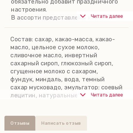
обязательно добавит праздничного
настроения.
Читать далее
В ассорти представлены конфеты
из белого, молочного и темного
шоколада, с классическими и
Состав:
сахар, какао-масса, какао-
популярными вкусами, такими как
масло, цельное сухое молоко,
трюфель в хлопьях из белого
сливочное масло, инвертный
шоколада, трюфель из темного
сахарный сироп, глюкозный сироп,
шоколада с 70% какао, латте,
сгущенное молоко с сахаром,
фундук и соленая карамель, двойной
фундук, миндаль, вода, темный
шоколад и другие.
сахар мусковадо, эмульгатор: соевый
лецитин, натуральные
Читать далее
ароматизаторы, розовая гималайская
соль, глицерин, какао-порошок,
молочный жир, кофейный порошок,
Отзывы
Написать отзыв
краситель: свекольный красный,