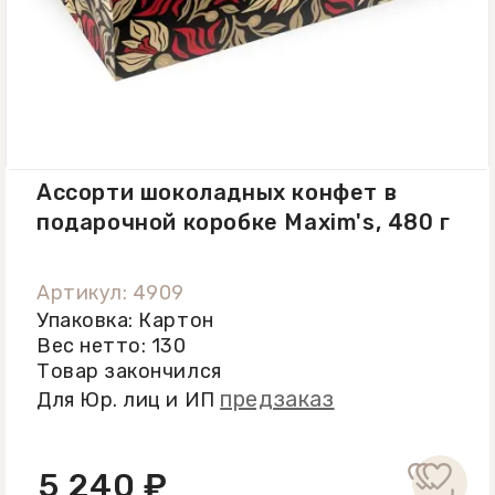
Содержание сухих веществ какао в
горьком шоколаде: не менее 70%. Не
содержит ГМО. Энергетическая
ценность на 100 г: 2088 кДж / 499
ккал. Пищевая ценность на 100 г:
жиры - 31 г, из них насыщенные
Ассорти шоколадных конфет в
жирные кислоты - 16 г; углеводы - 49
подарочной коробке Maxim's, 480 г
г, из них сахара - 44 г; белки - 5,7 г;
соль - 0,3 г. Хранить при
температуре +15 C...+21 C и
Артикул: 4909
относительной влажности воздуха
Упаковка: Картон
Вес нетто: 130
не более 65%. Не подвергать
Товар закончился
воздействию тепла, прямых
предзаказ
Для Юр. лиц и ИП
солнечных лучей и посторонних
запахов.
5 240 ₽