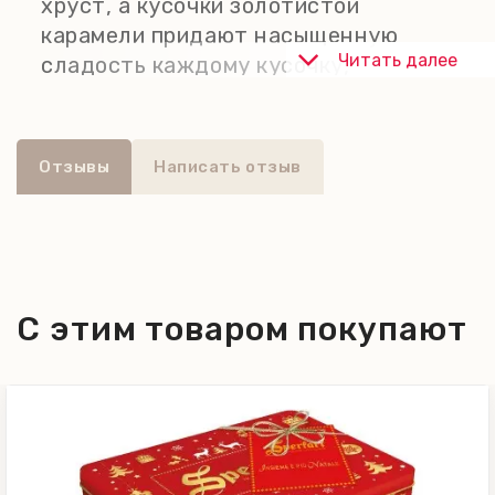
хруст, а кусочки золотистой
карамели придают насыщенную
Читать далее
сладость каждому кусочку,
создавая гармоничное сочетание
вкусов и текстур. Изысканное
угощение, которое просто тает во
Отзывы
Написать отзыв
рту. Элегантная подарочная
коробочка в праздничном дизайне
передает дух Рождества, что
делает ее идеальным подарком для
ваших близких.
С этим товаром покупают