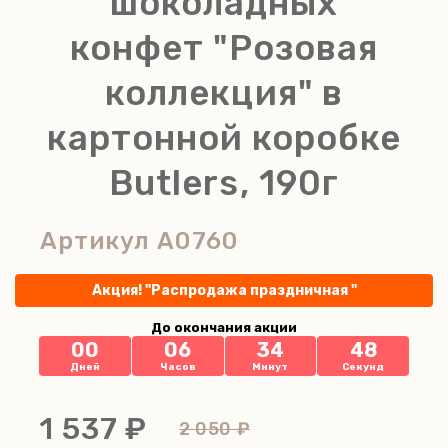
шоколадных
конфет "Розовая
коллекция" в
картонной коробке
Butlers, 190г
Артикул
A0760
Акция! "Распродажа праздничная "
До окончания акции
00
06
34
47
Дней
Часов
Минут
Секунд
1 537 ₽
2 050 ₽