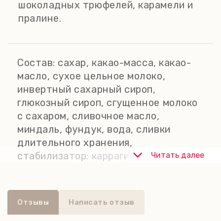
шоколадных трюфелей, карамели и
пралине.
Состав:
сахар, какао-масса, какао-
масло, сухое цельное молоко,
инвертный сахарный сироп,
глюкозный сироп, сгущенное молоко
с сахаром, сливочное масло,
миндаль, фундук, вода, сливки
длительного хранения,
стабилизатор: каррагинан),
Читать далее
увлажнитель: глицерин, эмульгатор:
соевый лецитин, темный мусковадо-
сахар, молочный жир, кусочки ириски
Отзывы
Написать отзыв
(коричневый сахар, глюкозный сироп,