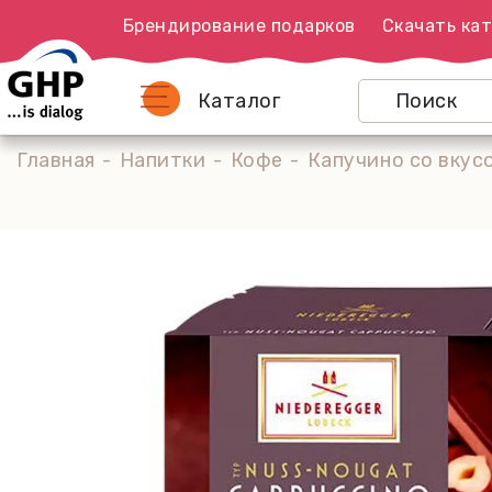
Брендирование подарков
Скачать кат
Каталог
Главная
Напитки
Кофе
Капучино со вкусо