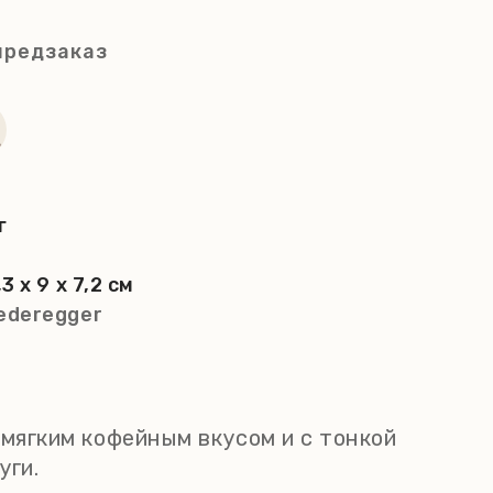
предзаказ
г
,3 x 9 x 7,2 см
ederegger
 мягким кофейным вкусом и с тонкой
уги.