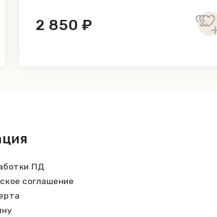
2 850 ₽
ация
аботки ПД
ское соглашение
ерта
ину