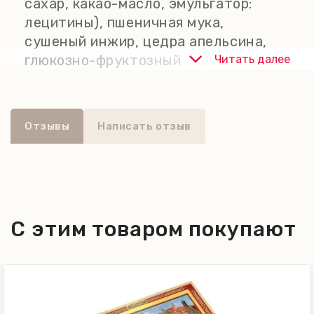
сахар, какао-масло, эмульгатор:
лецитины), пшеничная мука,
сушеный инжир, цедра апельсина,
глюкозно-фруктозный сироп,
Читать далее
инвертный сахарный сироп, цедра
лимона, порошок яичного белка,
жидкое цельное яйцо, увлажнитель:
Отзывы
Написать отзыв
сорбитол, специи (содержат корицу),
мед, картофельный крахмал,
карамелизированный сахарный
сироп (глюкозный сироп, сахар),
молочные белки, соль, разрыхлитель:
С этим товаром покупают
гидрокарбонат натрия, концентрат
лимонного сока, восковой
кукурузный крахмал. Может
содержать следы других орехов,
кунжута и сои. Нюрнбергские