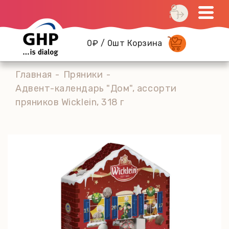
0₽ / 0шт Корзина
Главная
Пряники
Адвент-календарь "Дом", ассорти
пряников Wicklein, 318 г