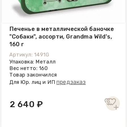
продукта: 508 ккал / 2126 кДж.
Хранить в сухом прохладном месте,
защищенном от прямых солнечных
лучей, при t от +12 С...+18 C. После
Печенье в металлической баночке
вскрытия упаковки хранить в
"Собаки", ассорти, Grandma Wild's,
герметичном контейнере и
160 г
употребить в течение 30 дней.
Артикул: 1491G
Упаковка: Металл
Вес нетто: 160
Товар закончился
предзаказ
Для Юр. лиц и ИП
2 640 ₽