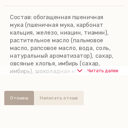
детей и взрослых.
Все печенье Grandma Wild's
Состав:
обогащенная пшеничная
изготовлено с использованием
мука (пшеничная мука, карбонат
ингредиентов высшего качества в
кальция, железо, ниацин, тиамин),
соответствии с высочайшими
растительное масло (пальмовое
стандартами современной
масло, рапсовое масло, вода, соль,
кулинарии и с использованием
натуральный ароматизатор), сахар,
методов, переданных через четыре
овсяные хлопья, имбирь (сахар,
поколения семьи бабушки Вайлд.
имбирь), шоколадная крошка (сахар,
Читать далее
какао-масса, какао-масло,
эмульгатор: соевый лецитин;
натуральный ароматизатор),
Отзывы
Написать отзыв
взбитые сливки, инвертный
сахарный сироп, имбирь молотый,
разрыхлители: бикарбонат натрия;
кусочки ириса (темно-коричневый