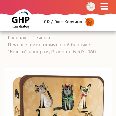
0₽ / 0шт Корзина
Главная
Печенье
Печенье в металлической баночке
"Кошки", ассорти, Grandma Wild's, 160 г