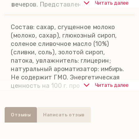
Читать далее
вечеров. Представлена в
тематической жестяной баночке
«Ночь перед Рождеством»,
Состав:
сахар, сгущенное молоко
вдохновленной тихим волшебством
(молоко, сахар), глюкозный сироп,
Рождественского сочельника, с
соленое сливочное масло (10%)
клипсой для герметичного хранения
(сливки, соль), золотой сироп,
продукта.
патока, увлажнитель: глицерин;
натуральный ароматизатор: имбирь.
Не содержит ГМО. Энергетическая
ценность на 100 г. продукта: 1806
Читать далее
кДж / 428 ккал. Пищевая ценность
на 100 г. продукта: жиры - 11 г, из них
насыщенные жирные кислоты - 7,3 г;
Отзывы
Написать отзыв
углеводы - 80 г, из них сахара - 79 г;
белки - 2,3 г; соль - 0,3 г. Хранить в
сухом, прохладном месте при