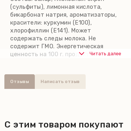
(сульфиты), лимонная кислота,
бикарбонат натрия, ароматизаторы,
красители: куркумин (Е100),
хлорофиллин (Е141). Может
содержать следы молока. Не
содержит ГМО. Энергетическая
ценность на 100 г. продукта: 1673
Читать далее
кДж / 394 ккал. Пищевая ценность
на 100 г. продукта: жиры - 1,3 г, из
них насыщенные жирные кислоты -
Отзывы
Написать отзыв
0,9 г; углеводы - 95 г, из них сахара -
75 г; белки - <0,5 г; соль - 0,03 г.
Хранить в сухом, прохладном месте
при температуре +10 C...+18 C, вдали
от прямых солнечных лучей.
С этим товаром покупают