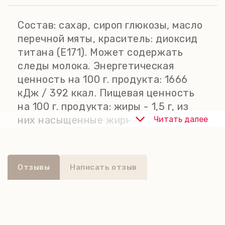
Состав:
сахар, сироп глюкозы, масло
перечной мяты, краситель: диоксид
титана (E171). Может содержать
следы молока. Энергетическая
ценность на 100 г. продукта: 1666
кДж / 392 ккал. Пищевая ценность
на 100 г. продукта: жиры - 1,5 г, из
них насыщенные жирные кислоты -
Читать далее
1,1 г; углеводы - 94 г, из них сахара -
94 г; белки - 0,5 г; соль - 0,02 г.
Хранить в сухом, прохладном месте
Отзывы
Написать отзыв
при температуре +10...+18 С, вдали
от прямых солнечных лучей.