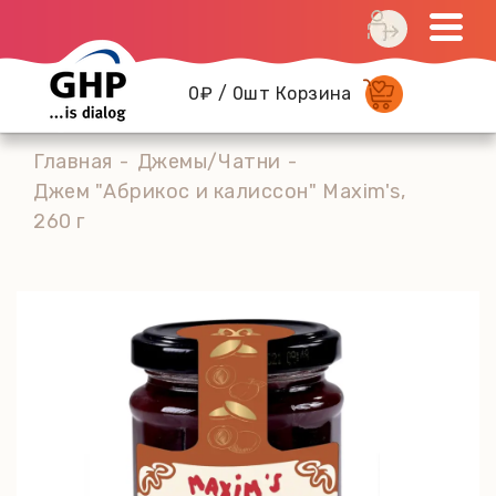
0₽ / 0шт Корзина
Главная
Джемы/Чатни
Джем "Абрикос и калиссон" Maxim's,
260 г