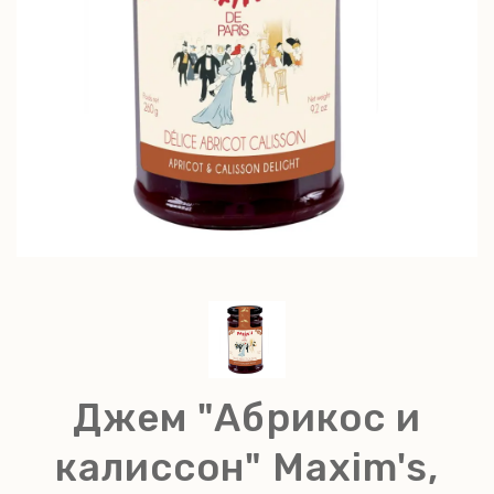
Джем "Абрикос и
калиссон" Maxim's,