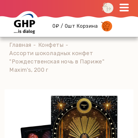
0₽ / 0шт Корзина
Главная
Конфеты
Ассорти шоколадных конфет
"Рождественская ночь в Париже"
Maxim's, 200 г