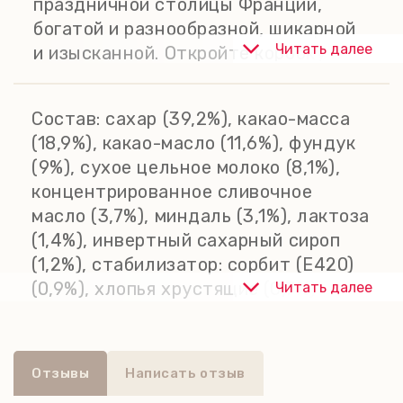
праздничной столицы Франции,
богатой и разнообразной, шикарной
Читать далее
и изысканной. Откройте коробку и
продолжайте свои
гастрономические открытия с
Состав:
сахар (39,2%), какао-масса
изысканными конфетами из темного,
(18,9%), какао-масло (11,6%), фундук
молочного и белого шоколада с
(9%), сухое цельное молоко (8,1%),
разнообразными начинками.
концентрированное сливочное
масло (3,7%), миндаль (3,1%), лактоза
(1,4%), инвертный сахарный сироп
(1,2%), стабилизатор: сорбит (Е420)
(0,9%), хлопья хрустящие (0,7%)
Читать далее
(рисовая мука, сахар, соль, какао-
масло), молоко концентрированное
(0,6%), эмульгатор: соевый лецитин
Отзывы
Написать отзыв
(Е322) (0,45%), сливки (0,35%),