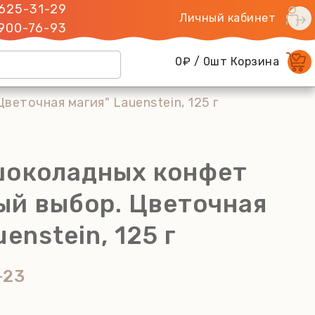
 625-31-29
Личный кабинет
 900-76-93
0₽ / 0шт Корзина
еточная магия" Lauenstein, 125 г
шоколадных конфет
ый выбор. Цветочная
enstein, 125 г
-23