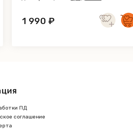
1 990 ₽
ация
аботки ПД
ское соглашение
ерта