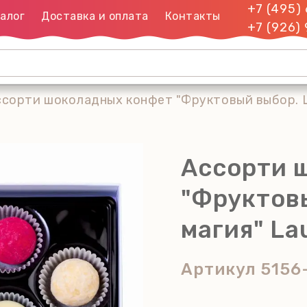
+7 (495)
алог
Доставка и оплата
Контакты
+7 (926)
сорти шоколадных конфет "Фруктовый выбор. Цв
Ассорти 
"Фруктов
магия" Lau
Артикул
5156