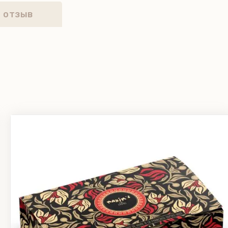
продукта: 491 ккал / 2040 кДж. Хранить в су
 отзыв
е более 60%. Не хранить в холодильнике!