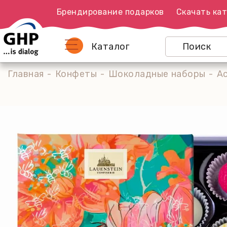
Брендирование подарков
Скачать кат
Каталог
Главная
Конфеты
Шоколадные наборы
Ас