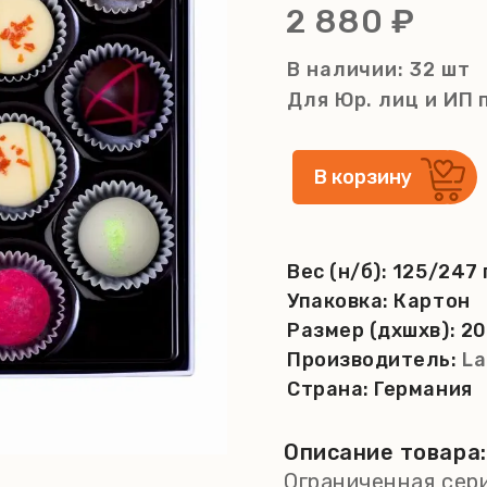
2 880 ₽
В наличии: 32 шт
Для Юр. лиц и ИП
Вес (н/б):
125/247 
Упаковка:
Картон
Размер (дхшхв):
20
Производитель:
La
Страна:
Германия
Описание товара:
Ограниченная сери