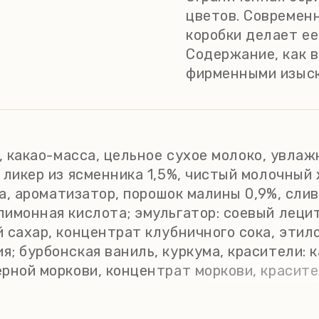
цветов. Современ
коробки делает ее
Содержание, как 
фирменными изыск
, какао-масса, цельное сухое молоко, увлаж
 ликер из ясменника 1,5%, чистый молочный 
да, ароматизатор, порошок малины 0,9%, слив
имонная кислота; эмульгатор: соевый лецит
 сахар, концентрат клубничного сока, этило
; бурбонская ваниль, куркума, красители: к
рной моркови, концентрат моркови, красите
и. Может содержать следы орехов. Не содер
рные кислоты - 18,3 г; углеводы - 47,5 г, из 