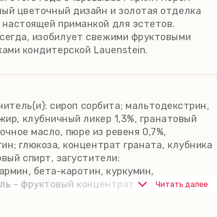
ный цветочный дизайн и золотая отделка
 настоящей приманкой для эстетов.
всегда, изобилует свежими фруктовыми
ами кондитерской Lauenstein.
нитель(и): сироп сорбита; мальтодекстрин,
жир, клубничный ликер 1,3%, гранатовый
очное масло, пюре из ревеня 0,7%,
ин; глюкоза, концентрат граната, клубника
вый спирт, загустители:
армин, бета-каротин, куркумин,
ль - фруктовый концентрат (бузина),
Читать далее
жит ГМО. Пищевая ценность на 100 г.
них сахара - 39,2 г; белки - 4,1 г; соль -