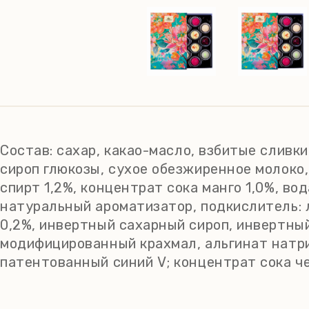
Состав:
сахар, какао-масло, взбитые сливки
сироп глюкозы, сухое обезжиренное молоко,
спирт 1,2%, концентрат сока манго 1,0%, во
натуральный ароматизатор, подкислитель: л
0,2%, инвертный сахарный сироп, инвертный
модифицированный крахмал, альгинат натрия
патентованный синий V; концентрат сока че
специи, зеленый чай маття, экстракт ванил
продукта: жиры - 29,7 г, из них насыщенные жи