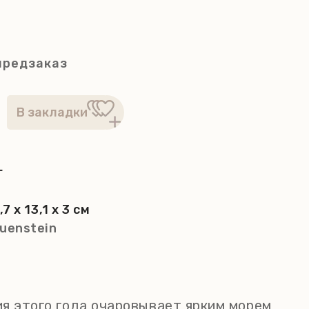
предзаказ
г
,7 x 13,1 x 3 см
uenstein
я этого года очаровывает ярким морем