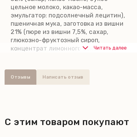
цельное молоко, какао-масса,
эмульгатор: подсолнечный лецитин),
пшеничная мука, заготовка из вишни
21% (пюре из вишни 7,5%, сахар,
глюкозно-фруктозный сироп,
концентрат лимонного сока,
Читать далее
загуститель: пектин; натуральный
ароматизатор), карамелизированный
сахарный сироп, сахар,
Отзывы
Написать отзыв
разрыхлители: гидрокарбонат
натрия, гидрокарбонат аммония,
карбонат калия; пшеничный глютен,
специи (содержат корицу), масло
сливочное, подкислитель: молочная
С этим товаром покупают
кислота. Может содержать следы
орехов, яиц, кунжута и сои. Не