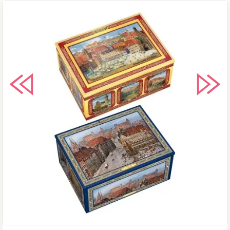
содержит ГМО. Энергетическая
ценность на 100 г: 402 ккал / 1690
кДж. Пищевая ценность на 100 г:
жиры - 12,3 г, из них насыщенные
жирные кислоты - 7,7 г; углеводы -
65,6 г, из них сахара - 39,5 г;
пищевые волокна - 2,6 г; белки - 5,8
г; соль - 0,33 г. Хранить в сухом
прохладном месте, при температуре
+15 C...+18 C, относительной
влажности 60-80%.