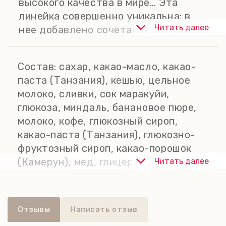
высокого качества в мире… Эта
линейка совершенно уникальна: в
Читать далее
нее добавлено сочетание вкусов,
отличное от тех, которые были у
Visser Chocolade ранее.
Состав:
сахар, какао-масло, какао-
В наборе - 20 трюфельных конфет с
паста (Танзания), кешью, цельное
5 разными вкусами:
молоко, сливки, сок маракуйи,
- 75% Tanzania - шоколадный
глюкоза, миндаль, банановое пюре,
трюфель с 75% какао из настоящих
молоко, кофе, глюкозный сироп,
танзанийских какао-бобов;
какао-паста (Танзания), глюкозно-
- Banana Nutmeg - шоколадный
фруктозный сироп, какао-порошок
трюфель с бананом и мускатным
(Камерун), мед, глицерин (E422),
Читать далее
орехом;
сублимированный банан,
- Passion Caramel - шоколадный
мальтодекстрин, пшеничный
трюфель с карамелью;
крахмал, эмульгатор: соевый
- Cashew Sea Salt - шоколадный
Отзывы
Написать отзыв
лецитин, маракуйя (концентрат),
трюфель с кешью и морской солью;