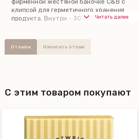
фирменной жестяной баночке C&B с
клипсой для герметичного хранения
Читать далее
продукта. Внутри - 30 пакетиков х 3
г.
Отзывы
Написать отзыв
С этим товаром покупают