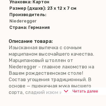
Упаковка:
Картон
Размер (дхшхв):
23 x 12 x 7 см
Производитель:
Niederegger
Страна:
Германия
Описание товара:
Изысканная выпечка с сочным
марципаном высочайшего качества.
Марципановый штоллен от
Niederegger - главное лакомство на
Вашем рождественском столе!
Состав угощения традиционный. В
основе — пшеничная мука высшего
Читать далее
сорта, сладкий изюм и ароматный
миндаль. Беспроигрышное
сочетание сочного вкуса и яркого