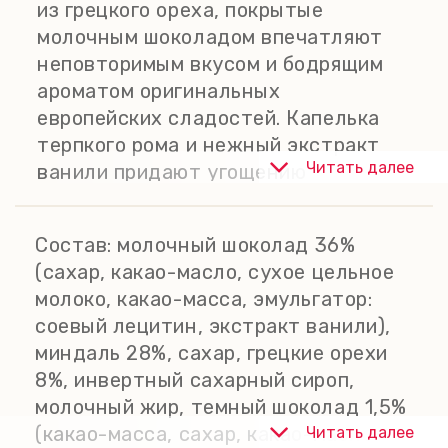
из грецкого ореха, покрытые
молочным шоколадом впечатляют
неповторимым вкусом и бодрящим
ароматом оригинальных
европейских сладостей. Капелька
терпкого рома и нежный экстракт
Читать далее
ванили придают угощению
головокружительный аромат с едва
уловимыми пряными нотками.
Состав:
молочный шоколад 36%
(сахар, какао-масло, сухое цельное
молоко, какао-масса, эмульгатор:
соевый лецитин, экстракт ванили),
миндаль 28%, сахар, грецкие орехи
8%, инвертный сахарный сироп,
молочный жир, темный шоколад 1,5%
(какао-масса, сахар, какао-масло,
Читать далее