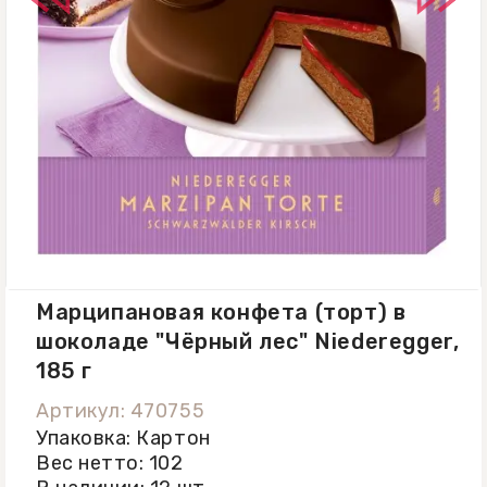
– 39,2 г. Хранить в сухом прохладном
месте, при температуре +16 С...+18 C,
отн. вл. 60-80%.
Марципановая конфета (торт) в
шоколаде "Чёрный лес" Niederegger,
185 г
Артикул: 470755
Упаковка: Картон
Вес нетто: 102