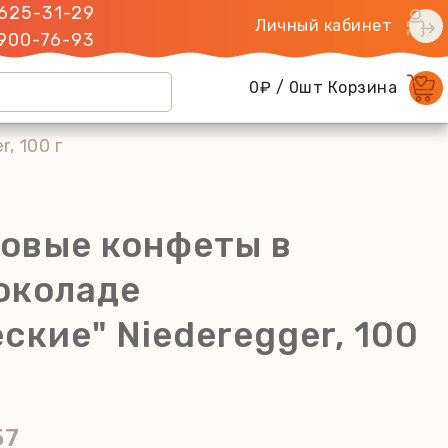
 625-31-29
Личный кабинет
 900-76-93
0₽ / 0шт Корзина
, 100 г
овые конфеты в
околаде
ские" Niederegger, 100
57