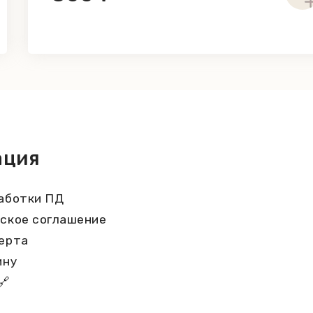
ация
аботки ПД
ское соглашение
ерта
ину
🔗