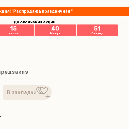
кция! "Распродажа праздничная "
До окончания акции
15
40
51
Часов
Минут
Секунд
предзаказ
г