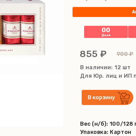
А
00
Дней
855 ₽
900 ₽
В наличии: 12 шт
Для Юр. лиц и ИП
Вес (н/б):
100/128 
Упаковка:
Картон