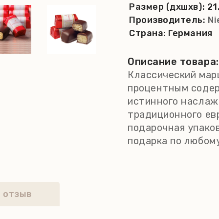
Размер (дхшхв):
21
Производитель:
Ni
Страна:
Германия
Описание товара:
Классический мар
процентным соде
истинного наслаж
традиционного ев
подарочная упако
подарка по любому
 отзыв