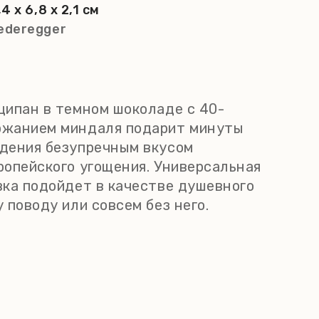
,4 x 6,8 x 2,1 см
ederegger
ципан в темном шоколаде с 40-
ржанием миндаля подарит минуты
дения безупречным вкусом
ропейского угощения. Универсальная
вка подойдет в качестве душевного
 поводу или совсем без него.