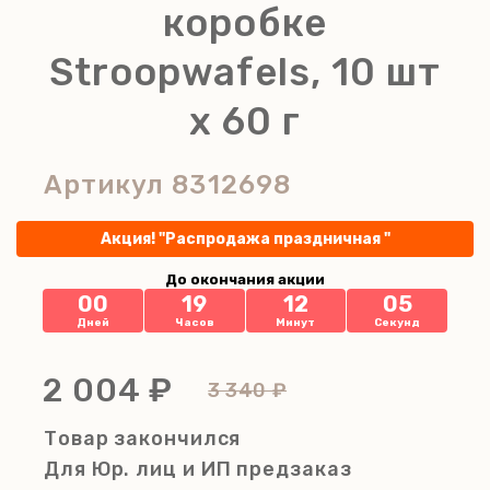
коробке
Stroopwafels, 10 шт
х 60 г
Артикул
8312698
Акция! "Распродажа праздничная "
До окончания акции
00
19
12
05
Дней
Часов
Минут
Секунд
2 004 ₽
3 340 ₽
Товар закончился
Для Юр. лиц и ИП
предзаказ