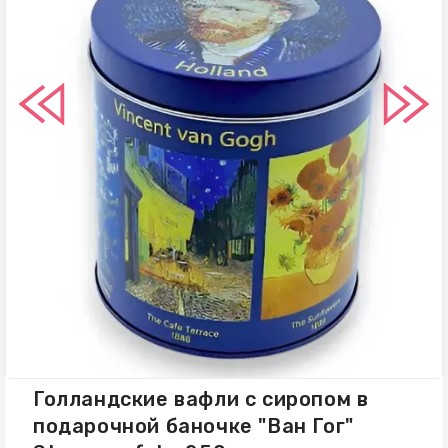
Удобно взять с собой на перекус или
угостить себя и близких.
Голландские вафли с сиропом в
подарочной баночке "Ван Гог"