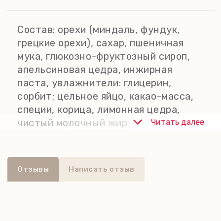
тепла и уюта.
Состав:
орехи (миндаль, фундук,
грецкие орехи), сахар, пшеничная
мука, глюкозно-фруктозный сироп,
апельсиновая цедра, инжирная
паста, увлажнители: глицерин,
сорбит; цельное яйцо, какао-масса,
специи, корица, лимонная цедра,
чистый молочный жир, мед,
Читать далее
абрикосовое пюре, картофельный
крахмал, яичный белок, пшеничная
крупа, разрыхлитель: карбонаты
Отзывы
Написать отзыв
натрия; какао-масло, инвертный
сахарный сироп, декстроза,
подкислитель: лимонная кислота;
регулятор кислотности: цитраты