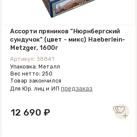
при t от +16 С до +18 C, вдали от
посторонних запахов и прямых
солнечных лучей.
Ассорти пряников "Нюрнбергский
сундучок" (цвет - микс) Haeberlein-
Metzger, 1600г
Артикул: 38841
Упаковка: Металл
Вес нетто: 250
Товар закончился
предзаказ
Для Юр. лиц и ИП
12 690 ₽