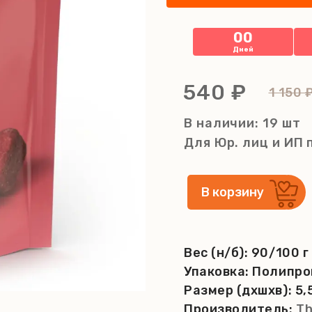
00
Дней
540 ₽
1 150 
В наличии: 19 шт
Для Юр. лиц и ИП
Вес (н/б):
90/100 г
Упаковка:
Полипро
Размер (дхшхв):
5,
Производитель:
Th