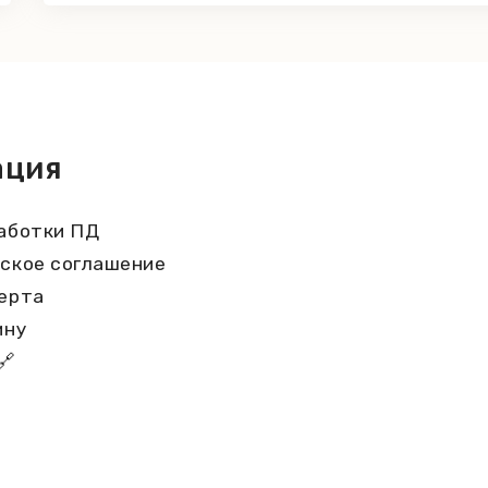
ация
аботки ПД
ское соглашение
ерта
ину
🔗