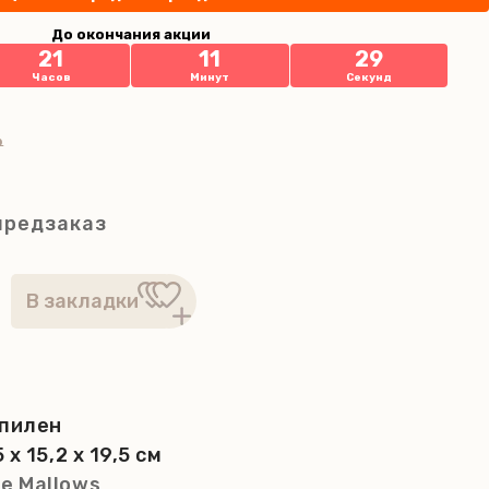
До окончания акции
21
11
28
Часов
Минут
Секунд
₽
предзаказ
пилен
5 x 15,2 x 19,5 см
e Mallows