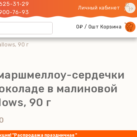
 625-31-29
Личный кабинет
 900-76-93
0₽ / 0шт Корзина
lows, 90 г
маршмеллоу-сердечки
околаде в малиновой
lows, 90 г
0
кция! "Распродажа праздничная "