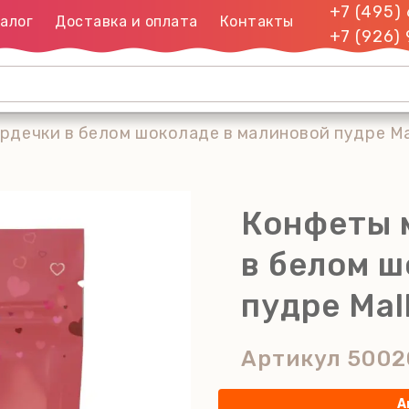
+7 (495)
алог
Доставка и оплата
Контакты
+7 (926)
дечки в белом шоколаде в малиновой пудре Mal
Конфеты 
в белом ш
пудре Mal
Артикул
5002
А