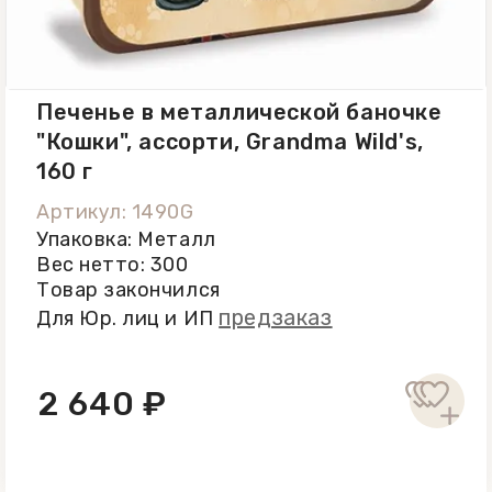
Хранить в сухом прохладном месте,
защищенном от прямых солнечных
лучей, при t от +12 С...+18 C. После
вскрытия упаковки хранить в
Печенье в металлической баночке
герметичном контейнере и
"Кошки", ассорти, Grandma Wild's,
употребить в течение 30 дней.
160 г
Артикул: 1490G
Упаковка: Металл
Вес нетто: 300
Товар закончился
предзаказ
Для Юр. лиц и ИП
2 640 ₽