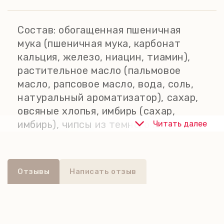
изготовлено с использованием
ингредиентов высшего качества в
Состав:
обогащенная пшеничная
соответствии с высочайшими
мука (пшеничная мука, карбонат
стандартами современной
кальция, железо, ниацин, тиамин),
кулинарии и с использованием
растительное масло (пальмовое
методов, переданных через четыре
масло, рапсовое масло, вода, соль,
поколения семьи бабушки Вайлд.
натуральный ароматизатор), сахар,
овсяные хлопья, имбирь (сахар,
имбирь), чипсы из темного шоколада
Читать далее
(сахар, какао-масса, какао-масло,
эмульгатор: соевый лецитин;
натуральный ароматизатор),
Отзывы
Написать отзыв
топленые сливки, частично
инвертированный сахарный сироп,
молотый имбирь, разрыхлитель:
бикарбонат натрия, кусочки