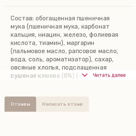
изготовлено с использованием
ингредиентов высшего качества в
Состав:
обогащенная пшеничная
соответствии с высочайшими
мука (пшеничная мука, карбонат
стандартами современной
кальция, ниацин, железо, фолиевая
кулинарии и с использованием
кислота, тиамин), маргарин
методов, переданных через четыре
(пальмовое масло, рапсовое масло,
поколения семьи бабушки Вайлд.
вода, соль, ароматизатор), сахар,
овсяные хлопья, подслащенная
сушеная клюква (8%) (клюква, сахар,
Читать далее
подсолнечное масло), белая
шоколадная крошка (6%) (сахар,
цельное сухое молоко, какао-масло,
Отзывы
Написать отзыв
обезжиренное сухое молоко,
эмульгатор: соевый лецитин,
натуральный ароматизатор: ваниль),
частично инвертированный