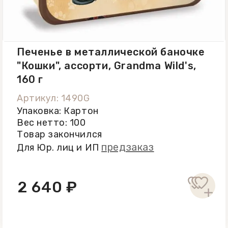
лучей, при t от +12 С...+18 C. После
вскрытия упаковки хранить в
герметичном контейнере и
употребить в течение 30 дней.
Печенье в металлической баночке
"Кошки", ассорти, Grandma Wild's,
160 г
Артикул: 1490G
Упаковка: Картон
Вес нетто: 100
Товар закончился
предзаказ
Для Юр. лиц и ИП
2 640 ₽