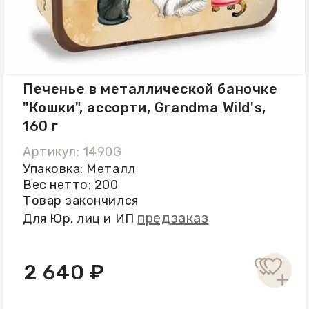
вскрытия упаковки хранить в
герметичном контейнере и
употребить в течение 30 дней.
Печенье в металлической баночке
"Кошки", ассорти, Grandma Wild's,
160 г
Артикул: 1490G
Упаковка: Металл
Вес нетто: 200
Товар закончился
предзаказ
Для Юр. лиц и ИП
2 640 ₽