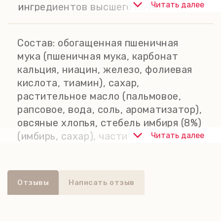
Читать далее
ингредиентов высшего качества в
соответствии с высочайшими
стандартами современной
Состав:
обогащенная пшеничная
кулинарии и с использованием
мука (пшеничная мука, карбонат
методов, переданных через четыре
кальция, ниацин, железо, фолиевая
поколения семьи бабушки Вайлд.
кислота, тиамин), сахар,
растительное масло (пальмовое,
рапсовое, вода, соль, ароматизатор),
овсяные хлопья, стебель имбиря (8%)
(имбирь, сахар), частично
Читать далее
инвертированный сахарный сироп,
молотый имбирь, разрыхлитель
(бикарбонат натрия), кусочки ириса
Отзывы
Написать отзыв
(темно-коричневый сахар (сахар,
меласса), глюкозный сироп, соленое
сливочное масло (молоко, соль),