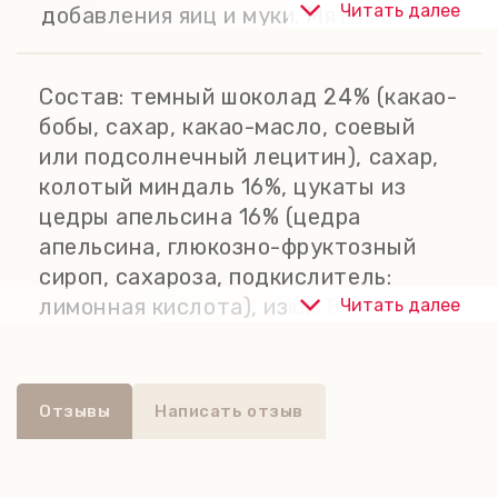
Читать далее
добавления яиц и муки. Мятный вкус
идеально сочетается со вкусом
темного бельгийского шоколада и
Состав:
темный шоколад 24% (какао-
хрустящего миндального нугатина.
бобы, сахар, какао-масло, соевый
Если вам нравятся легендарные
или подсолнечный лецитин), сахар,
шоколадные конфеты "After Eight",
колотый миндаль 16%, цукаты из
вам понравится и это
цедры апельсина 16% (цедра
флорентийское печенье с мятой и
апельсина, глюкозно-фруктозный
темным шоколадом. Идеально с
сироп, сахароза, подкислитель:
кофе или чаем.
лимонная кислота), изюм 8%, свежее
Читать далее
Без пальмового масла, без ГМО, без
сливочное масло, стерильные
консервантов, без искусственных
сливки, мед 6%, натуральный мятный
ароматизаторов.
ароматизатор. Может содержать
Отзывы
Написать отзыв
следы других орехов и яиц. Не
содержит ГМО. Энергетическая
ценность на 100 г: 2083 кДж / 495