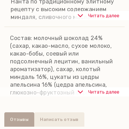
Нанта по традиционному элитному
рецепту с высоким содержанием
Читать далее
миндаля, сливочного масла и сливок
на основе нугатина, покрытого
шоколадом. Без яиц, без муки и без
Состав:
молочный шоколад 24%
глютена. Восхитительные
(сахар, какао-масло, сухое молоко,
цитрусовые ароматы апельсиновых
какао-бобы, соевый или
цукатов сочетаются со вкусом
подсолнечный лецитин, ванильный
французского молочного шоколада и
ароматизатор), сахар, колотый
хрустящего миндального нугатина, а
миндаль 16%, цукаты из цедры
мед добавляет сладости. Идеально
апельсина 16% (цедра апельсина,
вкусно с кофе или чаем.
глюкозно-фруктозный сироп,
Читать далее
Без пальмового масла, без ГМО, без
сахароза, подкислитель: лимонная
консервантов, без искусственных
кислота), изюм 8%, свежее
ароматизаторов.
сливочное масло, стерильные
Отзывы
Написать отзыв
сливки, мед 6%. Может содержать