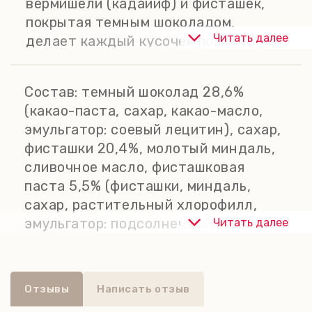
вермишели (кадайиф) и фисташек,
покрытая темным шоколадом,
Читать далее
делает каждый кусочек поистине
щедрым и изысканным лакомством.
Идеально с кофе или чаем.
Состав:
темный шоколад 28,6%
Без пальмового масла, без ГМО, без
(какао-паста, сахар, какао-масло,
консервантов, без искусственных
эмульгатор: соевый лецитин), сахар,
ароматизаторов.
фисташки 20,4%, молотый миндаль,
сливочное масло, фисташковая
паста 5,5% (фисташки, миндаль,
сахар, растительный хлорофилл,
эмульгатор: подсолнечный лецитин,
Читать далее
натуральный ароматизатор),
пралине из фундука (фундук, сахар),
яичный белок (жидкий, стерильный),
Отзывы
Написать отзыв
жидкие сливки, стабилизатор: