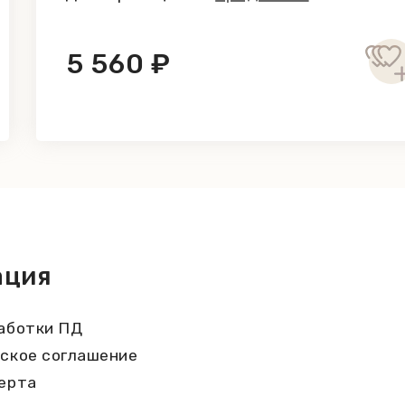
5 560 ₽
ация
аботки ПД
ское соглашение
ерта