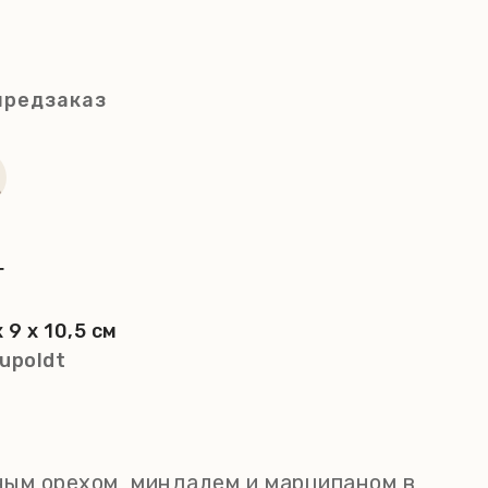
предзаказ
г
x 9 x 10,5 см
upoldt
ным орехом, миндалем и марципаном в