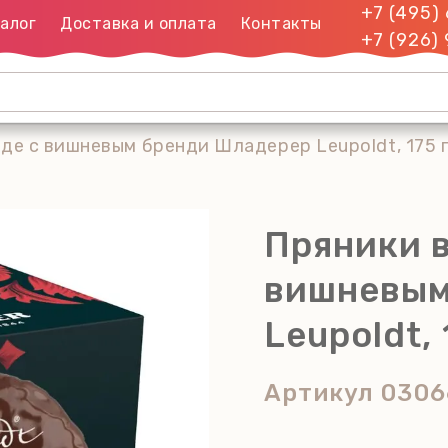
+7 (495)
алог
Доставка и оплата
Контакты
+7 (926)
де с вишневым бренди Шладерер Leupoldt, 175 
Пряники 
вишневым
Leupoldt, 
Артикул
0306