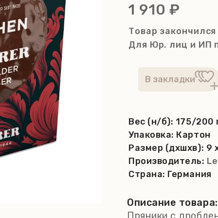
1 910 ₽
Товар закончился
Для Юр. лиц и ИП
Вес (н/б):
175/200 
Упаковка:
Картон
Размер (дхшхв):
9 
Производитель:
Le
Страна:
Германия
Описание товара:
Пряники с дробле