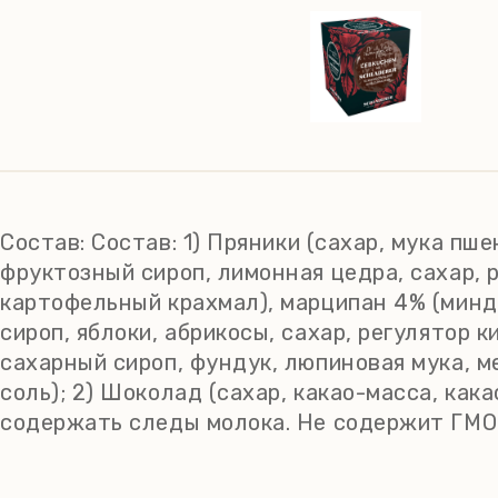
Состав:
Состав: 1) Пряники (сахар, мука пш
фруктозный сироп, лимонная цедра, сахар, 
картофельный крахмал), марципан 4% (минд
сироп, яблоки, абрикосы, сахар, регулятор 
сахарный сироп, фундук, люпиновая мука, ме
соль); 2) Шоколад (сахар, какао-масса, ка
содержать следы молока. Не содержит ГМО. 
на 100 г. продукта: жиры - 13 г, из них насыщ
0,28 г. Хранить в сухом прохладном месте, 