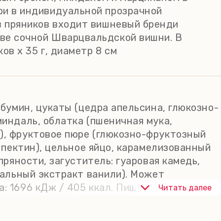
ри в индивидуальной прозрачной
в пряников входит вишневый бренди
ве сочной Шварцвальдской вишни. В
ов х 35 г, диаметр 8 см
ьбумин, цукаты (цедра апельсина, глюкозно-
миндаль, облатка (пшеничная мука,
п), фруктовое пюре (глюкозно-фруктозный
: пектин), цельное яйцо, карамелизованный
пряности, загуститель: гуаровая камедь,
уральный экстракт ванили). Может
а: 1696 кДж / 405 ккал. Пищевая ценность
Читать далее
 из них сахара - 39 г; белки - 7,1 г; соль -
ой влажности 60-80%.