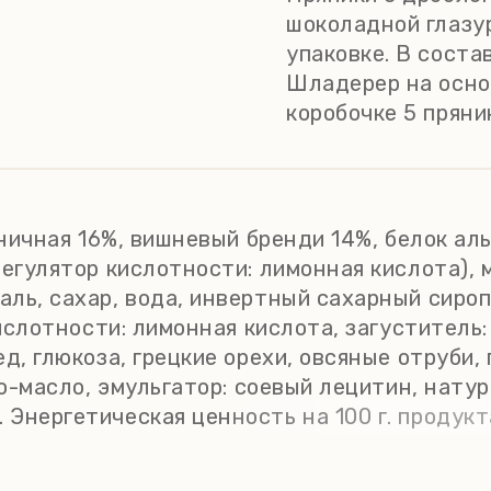
шоколадной глазу
упаковке. В соста
Шладерер на осно
коробочке 5 пряник
еничная 16%, вишневый бренди 14%, белок ал
регулятор кислотности: лимонная кислота), 
аль, сахар, вода, инвертный сахарный сиро
кислотности: лимонная кислота, загуститель
д, глюкоза, грецкие орехи, овсяные отруби, 
као-масло, эмульгатор: соевый лецитин, нат
Энергетическая ценность на 100 г. продукт
енные жирные кислоты - 5,9 г; углеводы - 52 г,
при температуре +15 С...+20 C, относительн