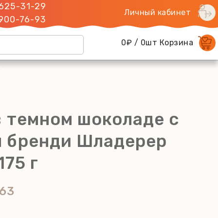
 625-31-29
Личный кабинет
 900-76-93
0₽ / 0шт Корзина
г
в темном шоколаде с
 бренди Шладерер
175 г
63