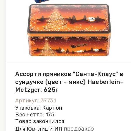
Ассорти пряников "Санта-Клаус" в
сундучке (цвет - микс) Haeberlein-
Metzger, 625г
Артикул: 37731
Упаковка: Картон
Вес нетто: 175
Товар закончился
предзаказ
Для Юр. лиц и ИП