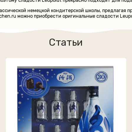
оэтому сладости Leupoldt прекрасно подходят для пода
ассической немецкой кондитерской школы, предлагая п
chen.ru можно приобрести оригинальные сладости Leup
Статьи