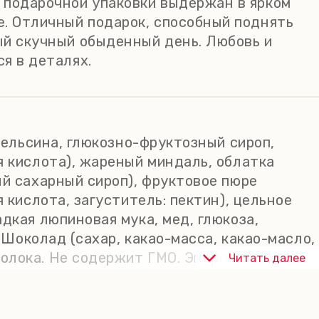
 подарочной упаковки выдержан в ярком
е. Отличный подарок, способный поднять
ый скучный обыденный день. Любовь и
я в деталях.
апельсина, глюкозно-фруктозный сироп,
я кислота), жареный миндаль, облатка
ый сахарный сироп), фруктовое пюре
 кислота, загуститель: пектин), цельное
дкая люпиновая мука, мед, глюкоза,
 Шоколад (сахар, какао-масса, какао-масло,
олока. Не содержит ГМО. Энергетическая
Читать далее
: жиры - 13 г, из них насыщенные жирные
ть в сухом прохладном месте, при