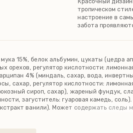
Красочный дизайн
тропическом стил
настроение в сам
забота проявляютс
 мука 15%, белок альбумин, цукаты (цедра 
ых орехов, регулятор кислотности: лимонна
арципан 4% (миндаль, сахар, вода, инвертн
сы, сахар, регулятор кислотности: лимонная
юкозный сироп, сахар), жареный фундук, сла
ности, загуститель: гуаровая камедь, соль).
экстракт ванили). Может содержать следы м
5 ккал. Пищевая ценность на 100 г. продукта
ра - 38 г; белки - 6,9 г; соль - 0,23 г. Храни
влажности 60-80%.