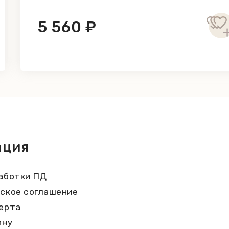
5 560 ₽
ация
аботки ПД
ское соглашение
ерта
ину