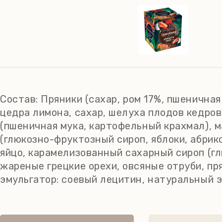
Состав:
Пряники (сахар, ром 17%, пшеничная
цедра лимона, сахар, шелуха плодов кедров
(пшеничная мука, картофельный крахмал), м
(глюкозно-фруктозный сироп, яблоки, абрико
яйцо, карамелизованный сахарный сироп (гл
жареные грецкие орехи, овсяные отруби, пря
эмульгатор: соевый лецитин, натуральный 
ценность на 100 г. продукта: 1654 кДж / 39
кислоты - 5,4 г; углеводы - 50 г, из них саха
температуре +15 С...+20 C, относительной 