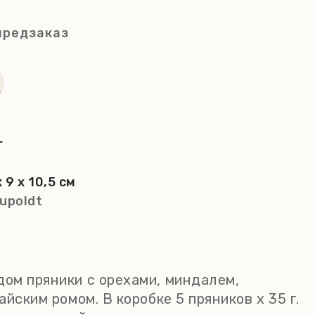
предзаказ
г
x 9 x 10,5 см
upoldt
ом пряники с орехами, миндалем,
йским ромом. В коробке 5 пряников х 35 г.