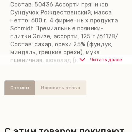
Состав:
50436 Ассорти пряников
- Пряное фигурное печенье
Сундучок Рождественский, масса
Спекуляциус, 150 г;
нетто: 600 г. 4 фирменных продукта
- Мягкие темные пряники в сахарной
Schmidt Премиальные пряники-
глазури, 200 г;
плитки Элизе, ассорти, 125 г /61178/
- Премиальные пряники-плитки
Состав: сахар, орехи 25% (фундук,
Элизе в шоколадной глазури, 125 г.
миндаль, грецкие орехи), мука
пшеничная, шоколад (какао-масса,
Читать далее
сахар, какао-масло, эмульгатор:
лецитин), цедра апельсина,
глюкозно-фруктозный сироп,
Отзывы
Написать отзыв
инвертный сахарный сироп, инжир
сушеный, цедра лимона, цельное
яйцо, сухой яичный белок, специи
(содержат корицу), картофельный
крахмал, цветочный мед,
С этим товаром покупают
увлажнитель: сорбит; молочный