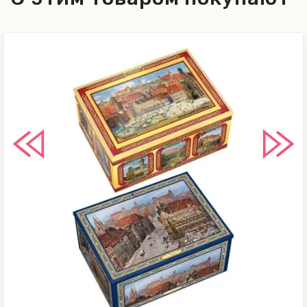
белок, разрыхлитель: гидрокарбонат
натрия; карамелизированный
сахарный сироп (сироп глюкозы,
сахар), концентрат лимонного сока,
крахмал восковой кукурузы, соль.
Может содержать следы других
орехов, сои и кунжута. Не содержит
ГМО. Энергетическая ценность на
100 г. продукта: 1768 кДж / 422 ккал.
Пищевая ценность на 100 г.
продукта: жиры – 18,8 г, из них
насыщенные жирные кислоты – 3,1 г;
углеводы –51,8 г, из них сахара –
40,3 г; белки – 8,4 г; соль - 0,5 г.
Пряное фигурное печенье
Спекуляциус, 150 г /61477/ Состав: