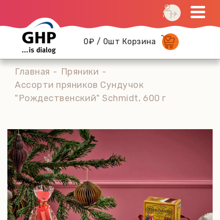
0₽ / 0шт Корзина
Главная
Пряники
Ассорти пряников Сундучок
"Рождественский" Schmidt, 600 г