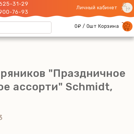
 625-31-29
Личный кабинет
 900-76-93
0₽ / 0шт Корзина
пряников "Праздничное
е ассорти" Schmidt,
3