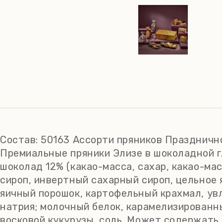
Состав:
50163 Ассорти пряников Празднично
Премиальные пряники Элизе в шоколадной гла
шоколад 12% (какао-масса, сахар, какао-ма
сироп, инвертный сахарный сироп, цельное 
яичный порошок, картофельный крахмал, ув
натрия; молочный белок, карамелизированны
восковой кукурузы, соль. Может содержать 