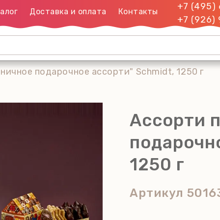
+7 (495)
алог
Доставка и оплата
Контакты
+7 (926)
ничное подарочное ассорти" Schmidt, 1250 г
Ассорти 
подарочно
1250 г
Артикул
5016