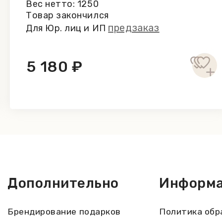
Вес нетто: 1250
 2227 кДж / 533 ккал. Пищевая ценность на 1
Товар закончился
 – 57,4 г, из них сахара - 27,1 г; белки – 7,
предзаказ
Для Юр. лиц и ИП
 (какао-масса, сахар, какао-масло, эмульга
фруктозный сироп, концентрат лимонного со
й сироп (сироп глюкозы, сахар), сахар, раз
5 180 ₽
, специи (содержат корицу), сливочное мас
ц, кунжута и сои. Не содержит ГМО. Энергет
продукта: жиры – 13,6 г, из них насыщенные 
28 г.
Дополнительно
Информ
Брендирование подарков
Политика обр