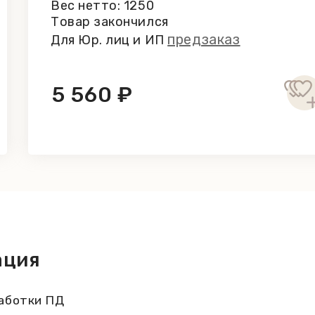
Вес нетто: 1250
00 г. продукта: жиры – 29,7 г, из них
Товар закончился
8 г; соль - 0,25 г. Пряники с вишневым
предзаказ
Для Юр. лиц и ИП
тор: лецитины), пшеничная мука, вишневый
ка, загуститель: пектин; натуральный
рыхлители: бикарбонат натрия, бикарбонат
5 560 ₽
ло, регулятор кислотности: молочная
ическая ценность на 100 г. продукта: 1704
жирные кислоты – 8,4 г; углеводы – 61,3 г,
ация
аботки ПД