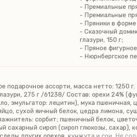
- Премиальные пря
- Премиальные пря
- Пряники в форме 
- Сказочный доми
глазури, 150 г;
- Пряное фигурное
- Нюрнбергское печ
- Пряники с вишне
е подарочное ассорти, масса нетто: 1250 г
зури, 275 г /61238/ Состав: орехи 24% (фун
сло, эмульгатор: лецитин), мука пшеничная,
яйцо, сухой яичный белок, цедра лимона, су
лажнитель: сорбит; пшеничный белок, цвето
й сахарный сироп (сироп глюкозы, сахар), 
следы других орехов, кунжута и сои. Не со