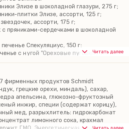
ники Элизе в шоколадной глазури, 275 г;
ники-плитки Элизе, ассорти, 125 г;
звездочек, ассорти, 175 г;
к с пряниками-сердечками в шоколадной
 печенье Спекуляциус, 150 г;
Читать далее
енье с нугой "Ореховые пуговки", 175 г;
вым джемом, 200 г.
. 7 фирменных продуктов Schmidt
дук, грецкие орехи, миндаль), сахар,
 цедра апельсина, глюкозно-фруктозный
шеный инжир, специи (содержат корицу),
чный мед, разрыхлитель: гидрокарбонат
концентрат лимонного сока, крахмал
держит ГМО. Энергетическая ценность на
Читать далее