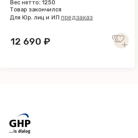
Вес нетто: 1250
Энергетическая ценность на 100 г. продукта:
Товар закончился
насыщенные жирные кислоты – 12,5 г; углеводы
предзаказ
Для Юр. лиц и ИП
джемом, 200 г /61428/ Состав: шоколад 28%
джем 22%(вишневое пюре, сахар, глюкозно-
ароматизатор), карамелизированный сахарны
12 690 ₽
аммония, карбонаты калия; пшеничный белок
кислота. Может содержать следы орехов, яи
кДж / 406 ккал. Пищевая ценность на 100 г. 
из них сахара – 32,2 г; белки – 6,7 г; соль - 0,