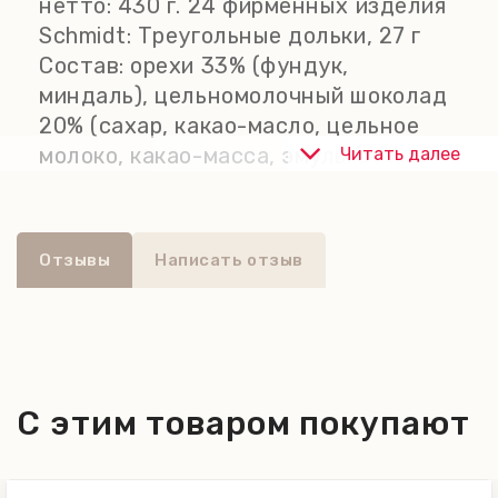
нетто: 430 г. 24 фирменных изделия
Schmidt: Треугольные дольки, 27 г
Состав: орехи 33% (фундук,
миндаль), цельномолочный шоколад
20% (сахар, какао-масло, цельное
молоко, какао-масса, эмульгатор:
Читать далее
подсолнечный лецитин), инвертный
сахарный сироп, сахар, цедра
лимона, глюкозно-фруктозный сироп,
Отзывы
Написать отзыв
пшеничная мука, увлажнитель:
глицерин; молочный белок, шоколад
(какао-масса, сахар, какао-масло,
эмульгатор: подсолнечный лецитин),
корица, пальмовый жир, цельное
С этим товаром покупают
яйцо, карамелизированный сахарный
сироп, загуститель: ксантановая
камедь; разрыхлитель: