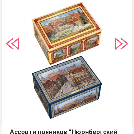
гидрокарбонат аммония; концентрат
лимонного сока. Может содержать
следы других орехов, кунжута и сои.
Не содержит ГМО. Энергетическая
ценность на 100 г. продукта: 498
ккал / 2077 кДж. Пищевая ценность
на 100 г. продукта: жиры – 30,5 г, из
них насыщенные жирные кислоты –
8 г; углеводы – 43,2 г, из них сахара
– 35,5 г; белки – 9,7 г; соль – 0,33 г.
Пряники в шоколадной глазури, 34 г
Состав: сахар, пшеничная мука,
шоколад (какао-масса, сахар, какао-
масло, эмульгатор: лецитин), орехи
12% (фундук, миндаль, грецкие
орехи, кешью), персипан (ядра
Ассорти пряников "Нюрнбергский