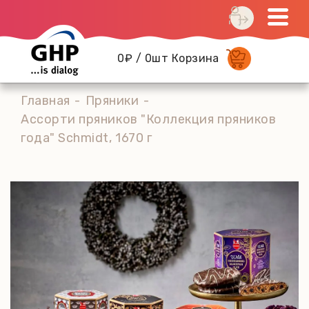
0₽ / 0шт Корзина
Главная
Пряники
Ассорти пряников "Коллекция пряников
года" Schmidt, 1670 г