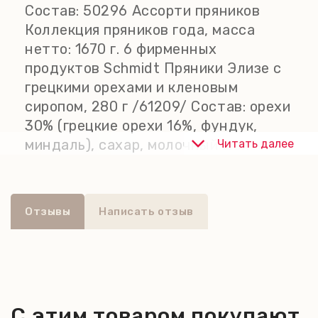
Состав:
50296 Ассорти пряников
- Темные пряники Элизе, 275 г;
Коллекция пряников года, масса
- Пряники "Южные Элизе", 290 г;
нетто: 1670 г. 6 фирменных
- Премиальные пряники Кайзер-
продуктов Schmidt Пряники Элизе с
Элизе в шоколадной глазури (тесто
грецкими орехами и кленовым
не содержит пшеничную муку), 270
сиропом, 280 г /61209/ Состав: орехи
г.
30% (грецкие орехи 16%, фундук,
миндаль), сахар, молочный шоколад
Читать далее
13% (сахар, какао-масло, сухое
цельное молоко, какао-масса,
эмульгатор: лецитины), кленовый
Отзывы
Написать отзыв
сироп 11%, сушеный инжир, цедра
апельсина, вафельная облатка
(пшеничная мука, картофельный
крахмал), глюкозно-фруктозный
сироп, сухой яичный белок, крахмал
С этим товаром покупают
восковой кукурузы, яичный порошок,