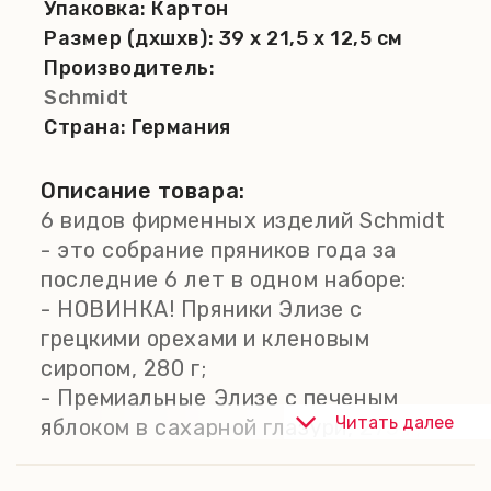
Упаковка:
Картон
Размер (дхшхв):
39 x 21,5 x 12,5 см
Производитель:
Schmidt
Страна:
Германия
Описание товара:
6 видов фирменных изделий Schmidt
- это собрание пряников года за
последние 6 лет в одном наборе:
- НОВИНКА! Пряники Элизе с
грецкими орехами и кленовым
сиропом, 280 г;
- Премиальные Элизе с печеным
Читать далее
яблоком в сахарной глазури, 275 г;
- Пряники Элизе с дикой черникой и
марципаном, 280 г;