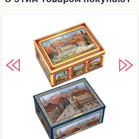
молочный белок, специи (содержат
корицу), разрыхлитель: бикарбонат
натрия; натуральные
ароматизаторы, инвертный
сахарный сироп, концентрат
лимонного сока, соль, антиоксидант:
экстракт розмарина. Может
содержать следы других орехов,
кунжута и сои. Не содержит ГМО.
Энергетическая ценность на 100 г.
продукта: 1912 кДж / 458 ккал.
Пищевая ценность на 100 г.
продукта: жиры – 24,1 г, из них
насыщенные жирные кислоты – 5,5 г;
углеводы – 47,7 г, из них сахара –
39,6 г; белки – 9,2 г; соль - 0,43 г.