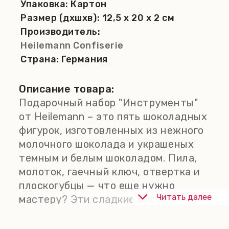
Упаковка:
Картон
Размер (дхшхв):
12,5 x 20 x 2 см
Производитель:
Heilemann Confiserie
Страна:
Германия
Описание товара:
Подарочный набор "Инструменты"
от Heilemann – это пять шоколадных
фигурок, изготовленных из нежного
молочного шоколада и украшеных
темным и белым шоколадом. Пила,
молоток, гаечный ключ, отвертка и
плоскогубцы — что еще нужно
Читать далее
мастеру? Эти сладкие инструменты
– оригинальная идея подарка для
любого домашнего мастера, который