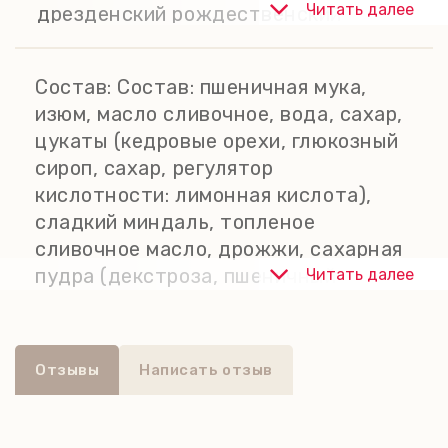
Читать далее
дрезденский рождественский
штоллен выпекается по старинным
рецептам непосредственно в
Состав:
Состав: пшеничная мука,
Дрездене.
изюм, масло сливочное, вода, сахар,
цукаты (кедровые орехи, глюкозный
сироп, сахар, регулятор
кислотности: лимонная кислота),
сладкий миндаль, топленое
сливочное масло, дрожжи, сахарная
пудра (декстроза, пшеничный
Читать далее
крахмал, растительный жир
(пальмовый)), цукаты из
апельсиновой цедры (горький
Отзывы
Написать отзыв
апельсин, глюкозный сироп, сахар,
регулятор кислотности: лимонная
кислота), цукаты из лимонной цедры