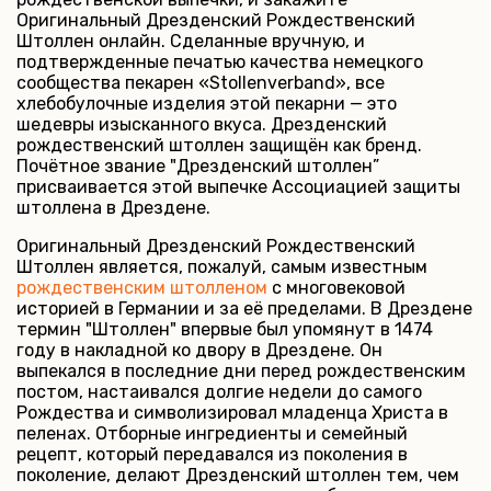
Оригинальный Дрезденский Рождественский
Штоллен онлайн. Сделанные вручную, и
подтвержденные печатью качества немецкого
сообщества пекарен «Stollenverband», все
хлебобулочные изделия этой пекарни — это
шедевры изысканного вкуса. Дрезденский
рождественский штоллен защищён как бренд.
Почётное звание "Дрезденский штоллен”
присваивается этой выпечке Ассоциацией защиты
штоллена в Дрездене.
Оригинальный Дрезденский Рождественский
Штоллен является, пожалуй, самым известным
рождественским штолленом
с многовековой
историей в Германии и за её пределами. В Дрездене
термин "Штоллен" впервые был упомянут в 1474
году в накладной ко двору в Дрездене. Он
выпекался в последние дни перед рождественским
постом, настаивался долгие недели до самого
Рождества и символизировал младенца Христа в
пеленах. Отборные ингредиенты и семейный
рецепт, который передавался из поколения в
поколение, делают Дрезденский штоллен тем, чем