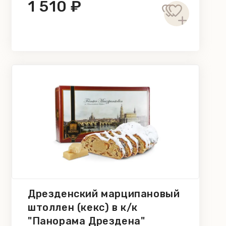
1 510 ₽
Дрезденский марципановый
штоллен (кекс) в к/к
"Панорама Дрездена"