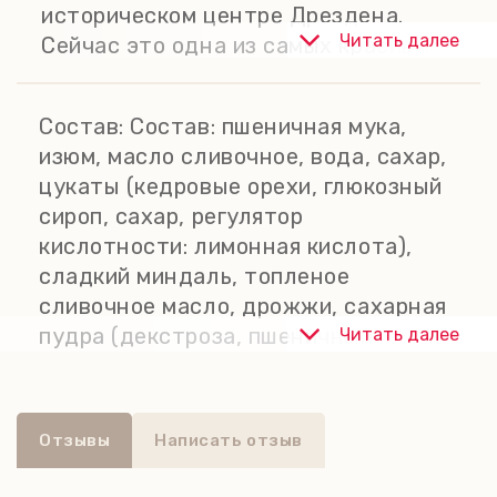
историческом центре Дрездена.
Читать далее
Сейчас это одна из самых красивых
и посещаемых
достопримечательностей Дрездена.
Состав:
Состав: пшеничная мука,
Этот всемирно известный
изюм, масло сливочное, вода, сахар,
дрезденский рождественский
цукаты (кедровые орехи, глюкозный
штоллен выпекается по старинным
сироп, сахар, регулятор
рецептам непосредственно в
кислотности: лимонная кислота),
Дрездене.
сладкий миндаль, топленое
сливочное масло, дрожжи, сахарная
пудра (декстроза, пшеничный
Читать далее
крахмал, растительный жир
(пальмовый)), цукаты из
апельсиновой цедры (горький
Отзывы
Написать отзыв
апельсин, глюкозный сироп, сахар,
регулятор кислотности: лимонная