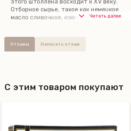
этого штоллена восходит к XV веку.
Отборное сырье, такое как немецкое
Читать далее
масло сливочное, изюм,
пропитанный ромом, и лучшие
специи составляют основные
ингредиенты теста штолленов от
Отзывы
Написать отзыв
Emil Reimann. Каждому штоллену
вручную с любовью придают
традиционную форму, после
выпекания его смазывают маслом и
посыпают сахаром. Так он
С этим товаром покупают
приобретает свой окончательный
вид.