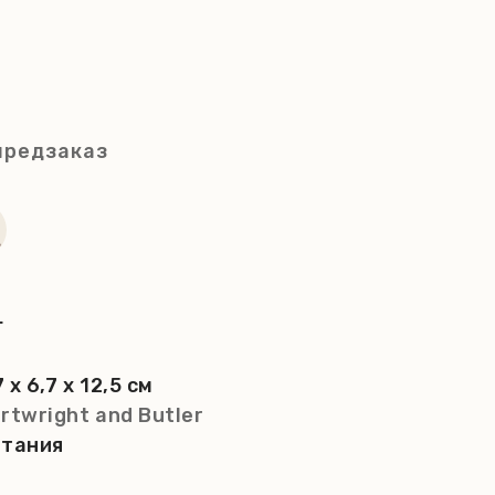
предзаказ
г
7 x 6,7 x 12,5 см
rtwright and Butler
итания