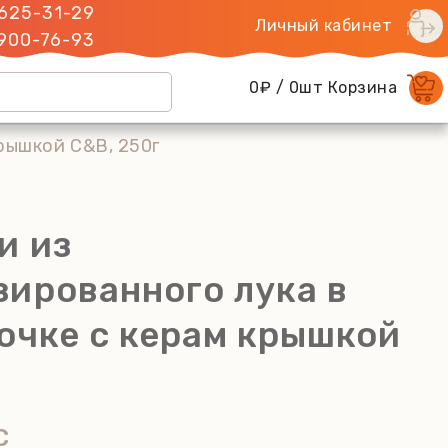
 625-31-29
Личный кабинет
 900-76-93
0₽ / 0шт Корзина
крышкой C&B, 250г
и из
зированного лука в
очке с керам крышкой
C