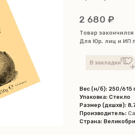
2 680 ₽
Товар закончился
Для Юр. лиц и ИП
Вес (н/б):
250/615 
Упаковка:
Стекло
Размер (дхшхв):
8,
Производитель:
Ca
Страна:
Великобр