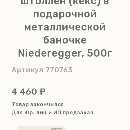
штоллен (кекс) в
подарочной
металлической
баночке
Niederegger, 500г
Артикул
770763
4 460 ₽
Товар закончился
Для Юр. лиц и ИП
предзаказ