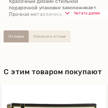
Красочный дизайн стильной
подарочной упаковки завораживает.
Читать далее
Прочная металлическая шкатулка
надежно защищает содержимое от
повреждений.
Отзывы
Написать отзыв
С этим товаром покупают